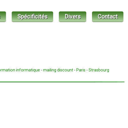
s
Spécificités
Divers
Contact
ormation informatique
-
mailing discount
-
Paris
-
Strasbourg