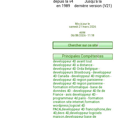
depuis la v4
Jusqu'à la
en 1989
dernière version (V21)
Mis à jour le
samedi 21 mars 2026
édité
06/08/2026 - 11:18
Chercher sur ce site
Principales Compétences
developpeur 4D avant tout
developpeur 4D a distance
-
developpeur 4D Orda Belgique
-
developpeurs Strasbourg
-
developpeur
4D Canada
-
developpeur 4D migration
-
developpeur 4D region parisienne
-
developpeur 4D region parisienne
-
formation informatique
-
base de
données 4D
-
developpeur 4D Ile de
France
-
avis developpeur 4D
-
programmeur 4d paris
-
formation
creation site internet
,
formation
wordpress
,
logiciel 4D
PACA
,
developpeur 4D francophone
,
dev
4D
,
devs 4D
,
developpeur logiciels
maison
,
developpeur base de