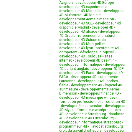
Avignon
-
developpeur 4D Europe
-
developpeur 4D experimente
-
developpeur 4D Marseille
-
developpeur
4D Mulhouse
-
4D logiciel
-
developpement 4eme dimension
-
developpeur 4D SQL
-
developpeur 4d
disponible Madrid
-
developer 4D
-
developpeur 4D alsace
-
developpeur
4D Oracle
-
referencement naturel
-
developpeur 4D Suisse orda
-
developpeur 4D Montpellier
-
developpeur 4D lyon
-
prestataire 4d
competent
-
développeur logiciel
-
developpeur 4D Toulouse
-
sites
internet
-
developpeur 4D bas-rhin
-
developpeur informatique
-
developpeur
4D parlant anglais
-
developpeur 4D IDF
-
developpeur 4D Paris
-
developpeur 4D
PACA
-
developpeur 4D experimente
Lausanne
-
developpeur 4d Londres
fiable
-
developpement 4D
-
logiciel 4D
sur mesure
-
developpements 4eme
Dimension
-
developpeur finance 4D
-
developpeur 4D mieux que windev
-
formation professionnelle
-
solution 4D
-
developer 4th dimension
-
developpeur
4D Mysql
-
formateur wordpress
-
dev
4D
-
developpeur Strasbourg
-
database
4D
-
developpeur 4D Luxembourg
-
developpeur informatique strasbourg
-
programmeur 4d
-
avocat strasbourg
droit du travail droit social
developpeur