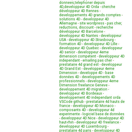
donnees
,
telephoner depuis
4D
,
developpeur 4D Orda
-
cherche
développeur 4D Rennes
-
developpements 4D grands comptes
-
solutions 4D
-
developpeur 4D
Allemagne
-
site wordpress
-
pas cher,
reductions, discount
-
recherche
développeur 4D Barcelone
-
developpeur 4D Nantes
-
developpeur
USA
-
developpeur 4D Strasbourg
-
formation 4D
-
developpeur 4D Lille
-
developpeur 4D Quebec
-
developpeur
4D senior
-
developpeur 4eme
dimension competent
-
developpeur 4D
independant
-
emailing pas cher
-
prestataire 4d grand est
-
developpeur
4D Grand Est
-
developpeur 4eme
Dimension
-
developpe 4D
-
base
données 4D
-
developpements 4D
professionnels
-
developpeur 4eme
Dimension freelance Geneve
-
developpement 4D migration
-
developpeur 4D Bordeaux
-
developpement 4D independant orda
VSCode github
-
prestataire 4d hauts de
france
-
developpeur 4D Monaco
-
composants 4D
-
developpeur 4d
experimente
-
logiciel base de données
-
developpeur 4D Nice
-
developpeur 4D
haut-rhin
-
developpeur 4D freelance
-
developpeur 4D Luxembourg
-
prestataire 4d paris
-
developpeur 4D