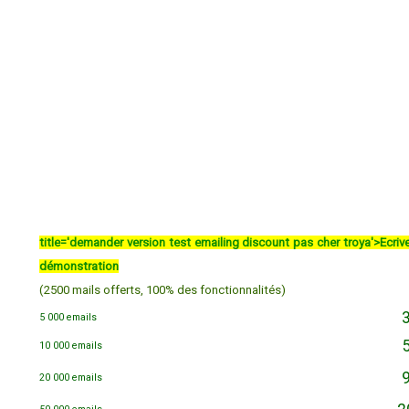
title='demander version test emailing discount pas cher troya'>Ecr
démonstration
(2500 mails offerts, 100% des fonctionnalités)
3
5 000 emails
5
10 000 emails
9
20 000 emails